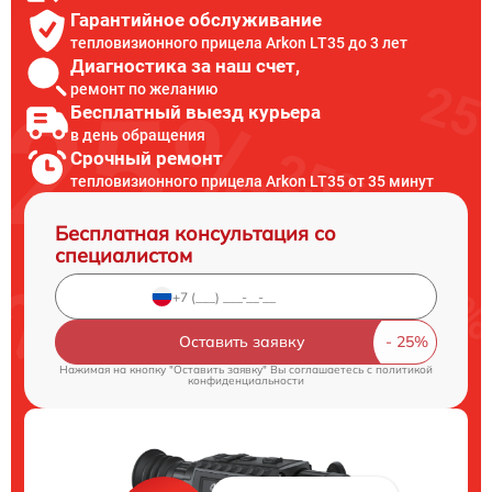
Гарантийное обслуживание
тепловизионного прицела Arkon LT35 до 3 лет
Диагностика за наш счет,
ремонт по желанию
Бесплатный выезд курьера
в день обращения
Срочный ремонт
тепловизионного прицела Arkon LT35 от 35 минут
Бесплатная консультация со
специалистом
Оставить заявку
Нажимая на кнопку "Оставить заявку" Вы соглашаетесь c
политикой
конфиденциальности