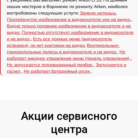
с уверенностью выполнят ремонт Arkon LT35. По данным
наших мастеров в Воронеже по ремонту Arkon, наиболее
востребованы следующие услуги:
Замена матрицы
,
Перевёрнутое изображение в видоискателе или на видео
,
Видна только половина изображения в видоискателе и на
видео
,
Полностью отсутствует изображение в видоискателе
и на видео
,
Есть все данные меню (видоискатель
исправен), но нет картинки на видео
,
Вертикальные-
горизонтальные полосы в видоискателе и на видео
,
Не
работает энкодер управления меню (панель управления)
,
Не запускается тепловизионный прибор
,
Запускается и
гаснет
,
Не работает батарейный отсек
.
Акции сервисного
центра