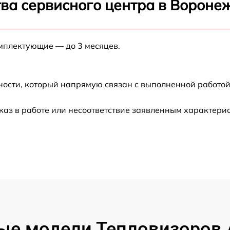
ва сервисного центра в Вороне
от 60 мин
омплектующие — до 3 месяцев.
от 60 мин
ности, который напрямую связан с выполненной работой
от 60 мин
каз в работе или несоответствие заявленным характер
от 60 мин
от 60 мин
от 60 мин
от 60 мин
ые модели Тепловизоров A
от 60 мин