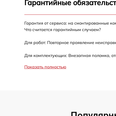
Гарантийные обязательст
Калибровка и настройка тепловизора
Гарантия от сервиса: на смонтированные к
Ремонт встроенного дальнометра и
Что считается гарантийным случаем?
других устройств
Для работ: Повторное проявление неисправ
Замена микросхемы логики
Для комплектующих: Внезапная поломка, от
Замена ключей управления
Показать полностью
Ремонт цепи питания
Замена USB порта
Замена процессора
Популярн
Замена аккумулятора