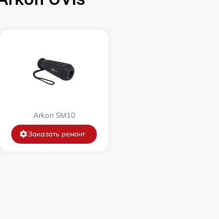
1500 р
750 р
450 р
750 р
Arkon SM10
Заказать ремонт
850 р
850 р
650 р